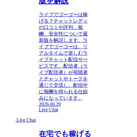
版を解説
ライブでゴーゴーは稼
げる？チャットレディ
の口コミや評判、報
酬、安全性について最
新版を解説します。ラ
イブでゴーゴーは、リ
アルタイムで楽しむラ
イブチャット配信サー
ビスです。配信者（ラ
イブ配信者）が視聴者
とチャットやトークを
通じて交流し、配信中
に報酬を得られる仕組
みになっています。
2026.06.29
Live Chat
Live Chat
在宅でも稼げる