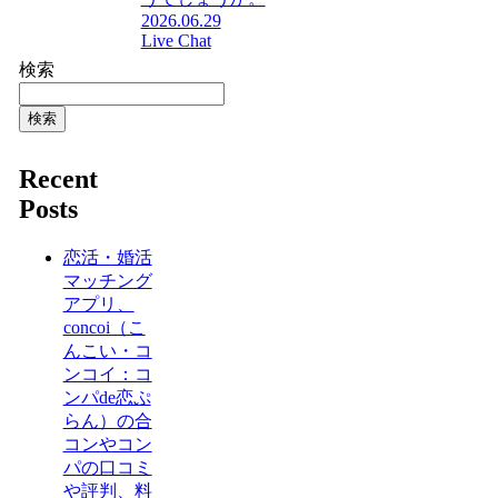
2026.06.29
Live Chat
検索
検索
Recent
Posts
恋活・婚活
マッチング
アプリ、
concoi（こ
んこい・コ
ンコイ：コ
ンパde恋ぷ
らん）の合
コンやコン
パの口コミ
や評判、料