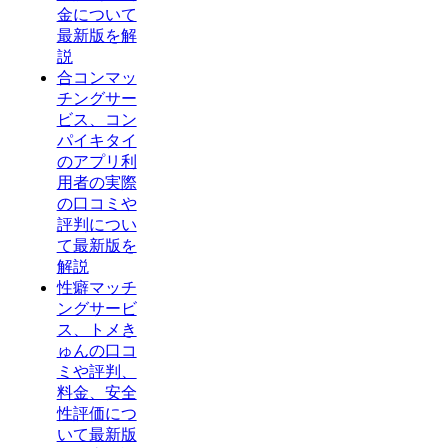
金について
最新版を解
説
合コンマッ
チングサー
ビス、コン
パイキタイ
のアプリ利
用者の実際
の口コミや
評判につい
て最新版を
解説
性癖マッチ
ングサービ
ス、トメき
ゅんの口コ
ミや評判、
料金、安全
性評価につ
いて最新版