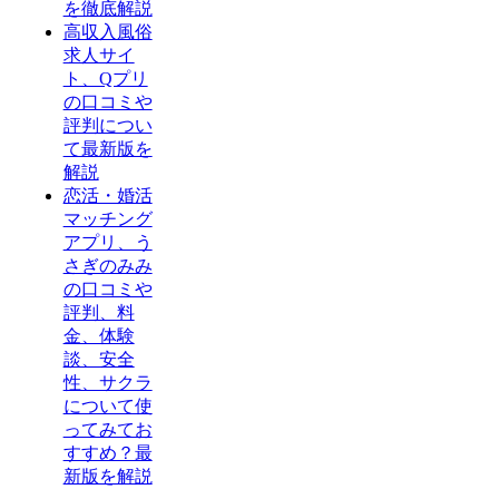
を徹底解説
高収入風俗
求人サイ
ト、Qプリ
の口コミや
評判につい
て最新版を
解説
恋活・婚活
マッチング
アプリ、う
さぎのみみ
の口コミや
評判、料
金、体験
談、安全
性、サクラ
について使
ってみてお
すすめ？最
新版を解説