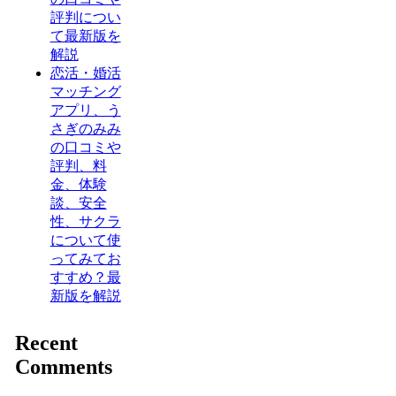
評判につい
て最新版を
解説
恋活・婚活
マッチング
アプリ、う
さぎのみみ
の口コミや
評判、料
金、体験
談、安全
性、サクラ
について使
ってみてお
すすめ？最
新版を解説
Recent
Comments