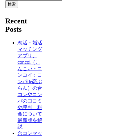
検索
Recent
Posts
恋活・婚活
マッチング
アプリ、
concoi（こ
んこい・コ
ンコイ：コ
ンパde恋ぷ
らん）の合
コンやコン
パの口コミ
や評判、料
金について
最新版を解
説
合コンマッ