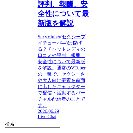
評判、報酬、安
全性について最
新版を解説
SexyVtuber(セクシーブ
イチューバ―)は稼げ
る？チャットレディの
口コミや評判、報酬、
安全性について最新版
を解説。通常のVTuber
の一種で、セクシーさ
や大人向け要素を前面
に出したキャラクター
で配信・活動するバー
チャル配信者のことで
す。
2026.06.29
Live Chat
検索