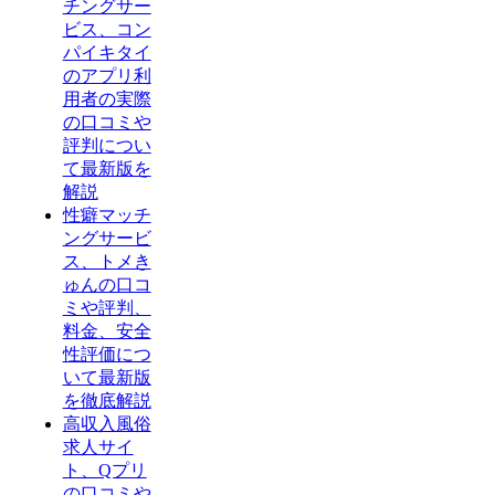
チングサー
ビス、コン
パイキタイ
のアプリ利
用者の実際
の口コミや
評判につい
て最新版を
解説
性癖マッチ
ングサービ
ス、トメき
ゅんの口コ
ミや評判、
料金、安全
性評価につ
いて最新版
を徹底解説
高収入風俗
求人サイ
ト、Qプリ
の口コミや